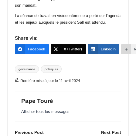
son mandat.
La séance de travail en visioconférence a porté sur l’agenda
et les enjeux auxquels le président Sall est attendu.
Share via:
Facebook
X (Twitter)
LinkedIn
Tags:
governance
politiques
Dernière mise à jour le 11 avril 2024
Pape Touré
Afficher tous les messages
Post
Previous Post
Next Post