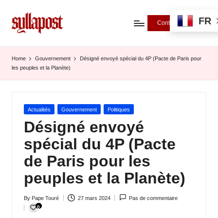
FR
Contributions
S
y
Home
Gouvernement
Désigné envoyé spécial du 4P (Pacte de Paris pour
les peuples et la Planète)
ll
a
P
Posted
Actualités
Gouvernement
Politiques
in
Désigné envoyé
o
spécial du 4P (Pacte
s
de Paris pour les
t
peuples et la Planète)
-
L
By
Pape Touré
27 mars 2024
Pas de commentaire
Posted
'
0
by