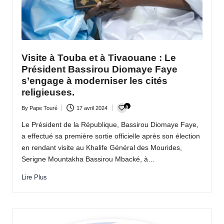
a
c
t
Visite à Touba et à Tivaouane : Le
u
Président Bassirou Diomaye Faye
a
s’engage à moderniser les cités
religieuses.
li
0
By
Pape Touré
17 avril 2024
t
Posted
by
Le Président de la République, Bassirou Diomaye Faye,
é
a effectué sa première sortie officielle après son élection
e
en rendant visite au Khalife Général des Mourides,
Serigne Mountakha Bassirou Mbacké, à…
n
Lire Plus
c
o
n