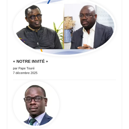
ti
n
u
« NOTRE INVITÉ »
par Pape Touré
7 décembre 2025