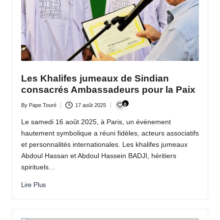
ti
n
u
Les Khalifes jumeaux de Sindian
consacrés Ambassadeurs pour la Paix
0
By
Pape Touré
17 août 2025
Posted
by
Le samedi 16 août 2025, à Paris, un événement
hautement symbolique a réuni fidèles, acteurs associatifs
et personnalités internationales. Les khalifes jumeaux
Abdoul Hassan et Abdoul Hassein BADJI, héritiers
spirituels…
Lire Plus