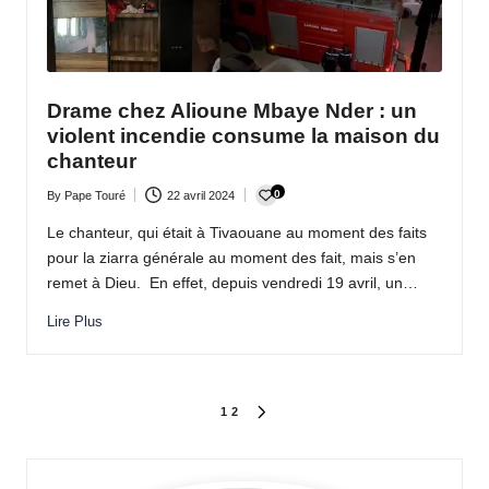
Drame chez Alioune Mbaye Nder : un
violent incendie consume la maison du
chanteur
0
By
Pape Touré
22 avril 2024
Posted
by
Le chanteur, qui était à Tivaouane au moment des faits
pour la ziarra générale au moment des fait, mais s’en
remet à Dieu. En effet, depuis vendredi 19 avril, un…
Lire Plus
Pagination
1
2
NEXT
PAGE
des