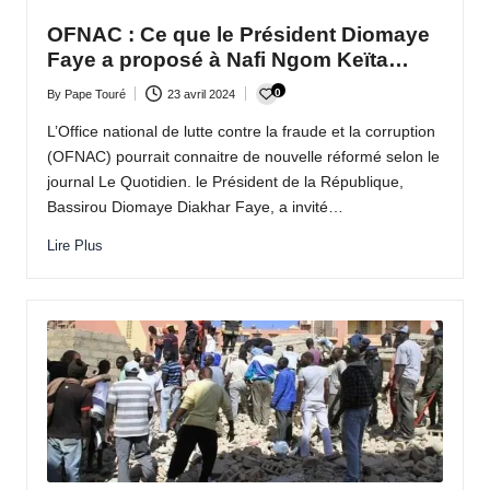
OFNAC : Ce que le Président Diomaye
Faye a proposé à Nafi Ngom Keïta…
0
By
Pape Touré
23 avril 2024
Posted
by
L’Office national de lutte contre la fraude et la corruption
(OFNAC) pourrait connaitre de nouvelle réformé selon le
journal Le Quotidien. le Président de la République,
Bassirou Diomaye Diakhar Faye, a invité…
Lire Plus