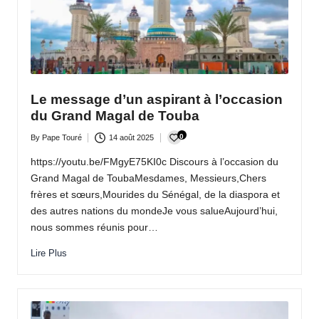
Le message d’un aspirant à l’occasion
du Grand Magal de Touba
0
By
Pape Touré
14 août 2025
Posted
by
https://youtu.be/FMgyE75KI0c Discours à l’occasion du
Grand Magal de ToubaMesdames, Messieurs,Chers
frères et sœurs,Mourides du Sénégal, de la diaspora et
des autres nations du mondeJe vous salueAujourd’hui,
nous sommes réunis pour…
Lire Plus