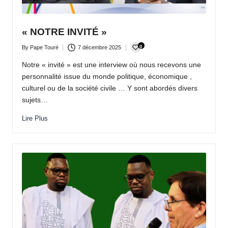
a
c
« NOTRE INVITÉ »
t
0
By
Pape Touré
7 décembre 2025
Posted
u
by
Notre « invité » est une interview où nous recevons une
personnalité issue du monde politique, économique ,
a
culturel ou de la société civile … Y sont abordés divers
li
sujets…
t
Lire Plus
é
e
n
c
o
n