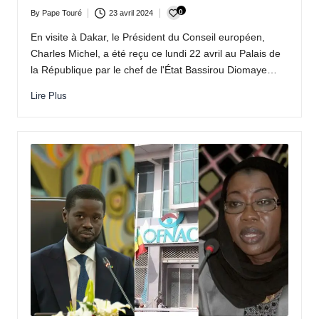
0
By
Pape Touré
23 avril 2024
Posted
by
En visite à Dakar, le Président du Conseil européen,
Charles Michel, a été reçu ce lundi 22 avril au Palais de
la République par le chef de l'État Bassirou Diomaye…
Lire Plus