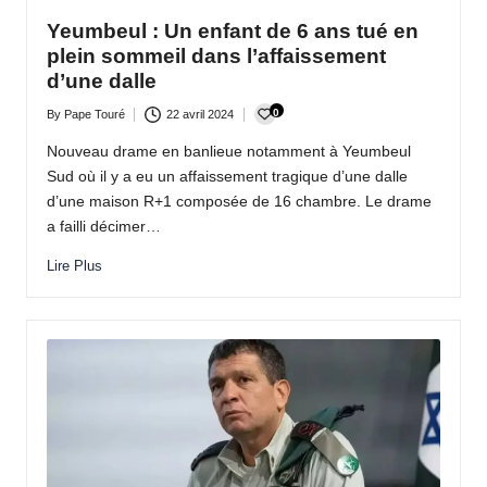
Yeumbeul : Un enfant de 6 ans tué en
plein sommeil dans l’affaissement
d’une dalle
0
By
Pape Touré
22 avril 2024
Posted
by
Nouveau drame en banlieue notamment à Yeumbeul
Sud où il y a eu un affaissement tragique d’une dalle
d’une maison R+1 composée de 16 chambre. Le drame
a failli décimer…
Lire Plus