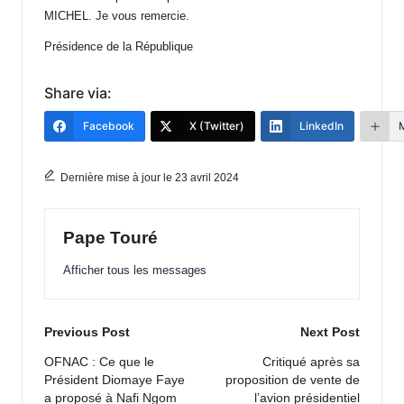
MICHEL. Je vous remercie.
Présidence de la République
Share via:
Facebook
X (Twitter)
LinkedIn
Dernière mise à jour le 23 avril 2024
Pape Touré
Afficher tous les messages
Post
Previous Post
Next Post
navigation
OFNAC : Ce que le
Critiqué après sa
Président Diomaye Faye
proposition de vente de
a proposé à Nafi Ngom
l’avion présidentiel