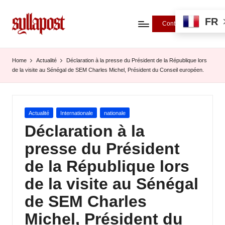
FR
Contributions
S
y
Home
Actualité
Déclaration à la presse du Président de la République lors
de la visite au Sénégal de SEM Charles Michel, Président du Conseil européen.
ll
a
P
Posted
Actualité
Internationale
nationale
in
Déclaration à la
o
presse du Président
s
de la République lors
t
de la visite au Sénégal
-
de SEM Charles
L
Michel, Président du
'