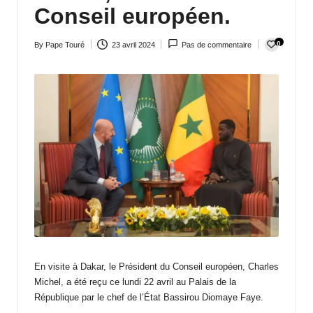
Conseil européen.
a
c
0
By
Pape Touré
23 avril 2024
Pas de commentaire
Posted
t
by
u
a
li
t
é
e
n
c
En visite à Dakar, le Président du Conseil européen, Charles
o
Michel, a été reçu ce lundi 22 avril au Palais de la
République par le chef de l’État Bassirou Diomaye Faye.
n